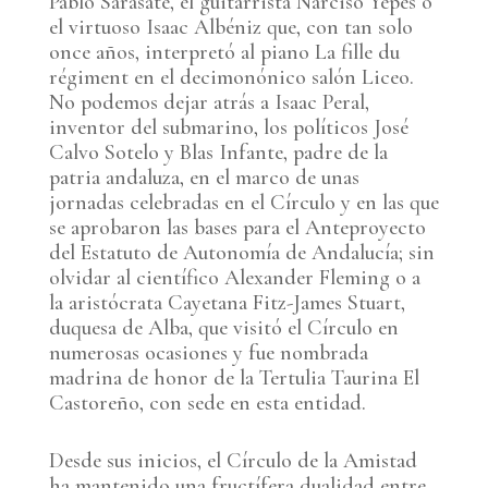
Pablo Sarasate, el guitarrista Narciso Yepes o
el virtuoso Isaac Albéniz que, con tan solo
once años, interpretó al piano La fille du
régiment en el decimonónico salón Liceo.
No podemos dejar atrás a Isaac Peral,
inventor del submarino, los políticos José
Calvo Sotelo y Blas Infante, padre de la
patria andaluza, en el marco de unas
jornadas celebradas en el Círculo y en las que
se aprobaron las bases para el Anteproyecto
del Estatuto de Autonomía de Andalucía; sin
olvidar al científico Alexander Fleming o a
la aristócrata Cayetana Fitz-James Stuart,
duquesa de Alba, que visitó el Círculo en
numerosas ocasiones y fue nombrada
madrina de honor de la Tertulia Taurina El
Castoreño, con sede en esta entidad.
Desde sus inicios, el Círculo de la Amistad
ha mantenido una fructífera dualidad entre